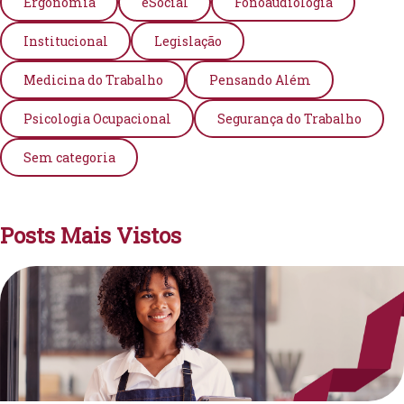
Ergonomia
eSocial
Fonoaudiologia
Institucional
Legislação
Medicina do Trabalho
Pensando Além
Psicologia Ocupacional
Segurança do Trabalho
Sem categoria
Posts Mais Vistos