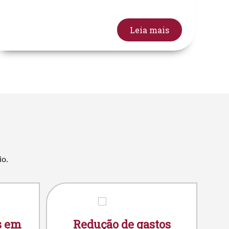
Leia mais
io.
s em
Redução de gastos