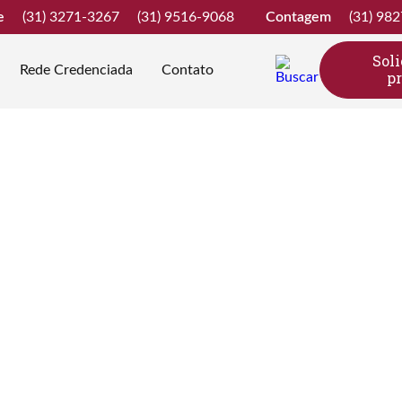
e
(31) 3271-3267
(31) 9516-9068
Contagem
(31) 98
Sol
Rede Credenciada
Contato
p