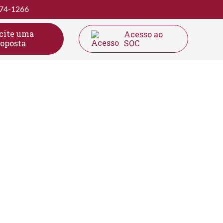
274-1266
icite uma
Acesso ao
roposta
SOC