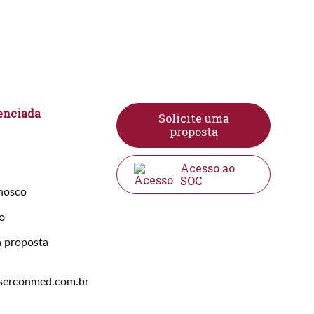
enciada
Solicite uma
proposta
Acesso ao
SOC
nosco
o
a proposta
serconmed.com.br