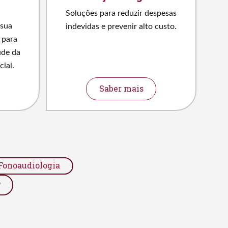
Soluções para reduzir despesas
 sua
indevidas e prevenir alto custo.
 para
úde da
ial.
Saber mais
Fonoaudiologia
o