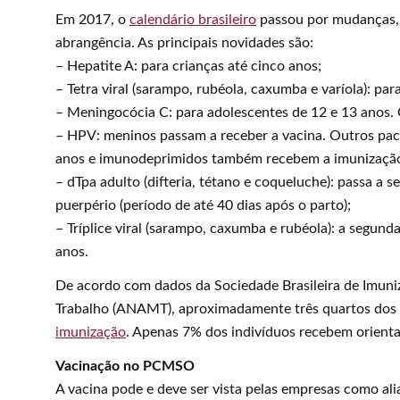
Em 2017, o
calendário brasileiro
passou por mudanças, 
abrangência. As principais novidades são:
– Hepatite A: para crianças até cinco anos;
– Tetra viral (sarampo, rubéola, caxumba e varíola): pa
– Meningocócia C: para adolescentes de 12 e 13 anos. G
– HPV: meninos passam a receber a vacina. Outros pac
anos e imunodeprimidos também recebem a imunizaçã
– dTpa adulto (difteria, tétano e coqueluche): passa a
puerpério (período de até 40 dias após o parto);
– Tríplice viral (sarampo, caxumba e rubéola): a segund
anos.
De acordo com dados da Sociedade Brasileira de Imuni
Trabalho (ANAMT), aproximadamente três quartos dos 
imunização
. Apenas 7% dos indivíduos recebem orient
Vacinação no PCMSO
A vacina pode e deve ser vista pelas empresas como ali