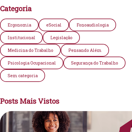
Categoria
Ergonomia
eSocial
Fonoaudiologia
Institucional
Legislação
Medicina do Trabalho
Pensando Além
Psicologia Ocupacional
Segurança do Trabalho
Sem categoria
Posts Mais Vistos